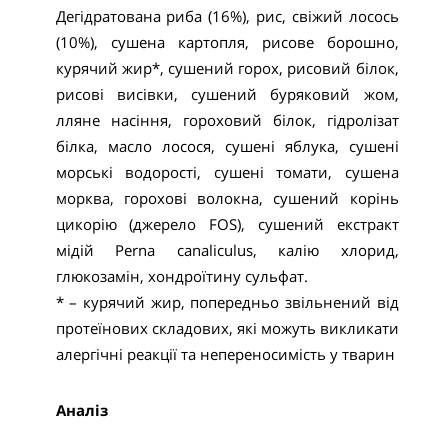
Дегідратована риба (16%), рис, свіжий лосось
(10%), сушена картопля, рисове борошно,
курячий жир*, сушений горох, рисовий білок,
рисові висівки, сушений буряковий жом,
лляне насіння, гороховий білок, гідролізат
білка, масло лосося, сушені яблука, сушені
морські водорості, сушені томати, сушена
морква, горохові волокна, сушений корінь
цикорію (джерело FOS), сушений екстракт
мідій Perna canaliculus, калію хлорид,
глюкозамін, хондроїтину сульфат.
* – курячий жир, попередньо звільнений від
протеїнових складових, які можуть викликати
алергічні реакції та непереносимість у тварин
Аналіз