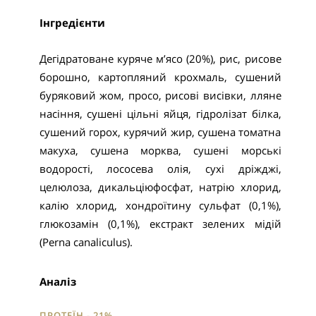
Інгредієнти
Дегідратоване куряче м’ясо (20%), рис, рисове
борошно, картопляний крохмаль, сушений
буряковий жом, просо, рисові висівки, лляне
насіння, сушені цільні яйця, гідролізат білка,
сушений горох, курячий жир, сушена томатна
макуха, сушена морква, сушені морські
водорості, лососева олія, сухі дріжджі,
целюлоза, дикальціюфосфат, натрію хлорид,
калію хлорид, хондроїтину сульфат (0,1%),
глюкозамін (0,1%), екстракт зелених мідій
(Perna canaliculus).
Аналіз
ПРОТЕЇН - 21%